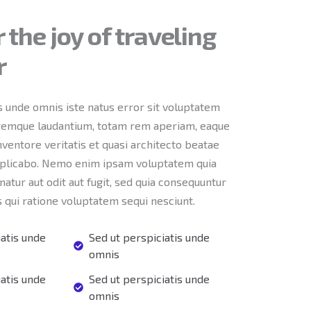
 the joy of traveling
r
s unde omnis iste natus error sit voluptatem
remque laudantium, totam rem aperiam, eaque
inventore veritatis et quasi architecto beatae
explicabo. Nemo enim ipsam voluptatem quia
natur aut odit aut fugit, sed quia consequuntur
 qui ratione voluptatem sequi nesciunt.
iatis unde
Sed ut perspiciatis unde
omnis
iatis unde
Sed ut perspiciatis unde
omnis