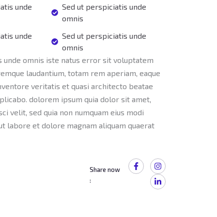
iatis unde
Sed ut perspiciatis unde
omnis
iatis unde
Sed ut perspiciatis unde
omnis
s unde omnis iste natus error sit voluptatem
remque laudantium, totam rem aperiam, eaque
inventore veritatis et quasi architecto beatae
xplicabo. dolorem ipsum quia dolor sit amet,
sci velit, sed quia non numquam eius modi
ut labore et dolore magnam aliquam quaerat
F
I
L
a
n
i
Share now
c
s
n
:
e
t
k
b
a
e
o
g
d
o
r
i
k
a
n