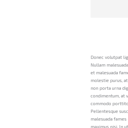
Donec volutpat lig
Nullam malesuada
et malesuada fame
molestie purus, at 
non porta urna dig
condimentum, at vi
commodo porttitor.
Pellentesque susci
malesuada fames a
maximus nisi. In u