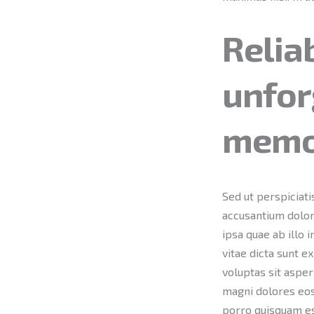
Reliab
unfor
memo
Sed ut perspiciati
accusantium dolo
ipsa quae ab illo 
vitae dicta sunt 
voluptas sit asper
magni dolores eos
porro quisquam es