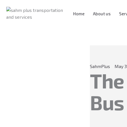
Skip
to
Home
About us
Ser
content
SahmPlus
May 3
The 
Bus