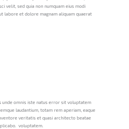
sci velit, sed quia non numquam eius modi
ut labore et dolore magnam aliquam quaerat
s unde omnis iste natus error sit voluptatem
remque laudantium, totam rem aperiam, eaque
inventore veritatis et quasi architecto beatae
xplicabo. voluptatem.