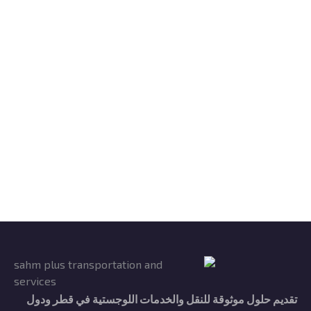
تقديم حلول موثوقة للنقل والخدمات اللوجستية في قطر ودول