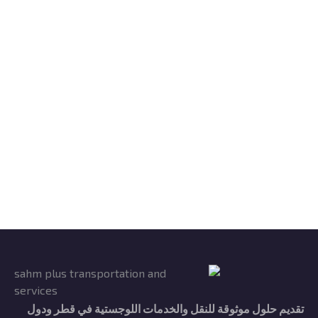
تقديم حلول موثوقة للنقل والخدمات اللوجستية في قطر ودول