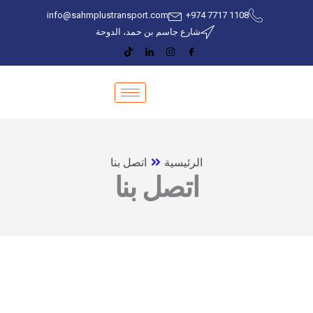
خطي
info@sahmplustransport.com
‎+974 7717 1108
لى
شارع جاسم بن حمد، الدوحة
لمحتوى
الرئيسية
اتصل بنا
اتصل بنا