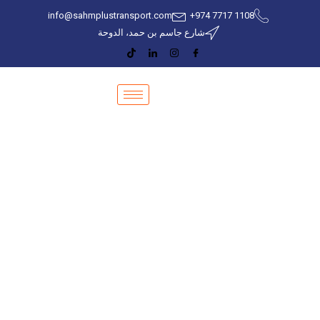
info@sahmplustransport.com
‎+974 7717 1108
شارع جاسم بن حمد، الدوحة