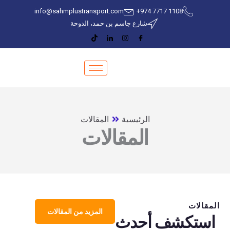
خطي
info@sahmplustransport.com
‎+974 7717 1108
لى
شارع جاسم بن حمد، الدوحة
لمحتوى
الرئيسية
المقالات
المقالات
المقالات
المزيد من المقالات
استكشف أحدث